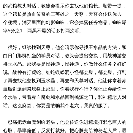
的武馆教头对话，教徒会提示你去找他们馆长。顺带一提，
这个馆长是热血传奇的三英雄之一天尊，天尊会传送你去一
个秘境，消灭里面的幻影蜘蛛，它会掉落任务物品，蜘蛛爆
率5分之1，两黑不爆的话多打两次呗。
很好，继续找到天尊，他会暗示你寻找玉水晶的方法，和
白日门那群打坐的学员对话，教头会提出交换，用战神游交
换玉水晶。那我要是没神游，没神游，你做什么任务？好好
说。战神有打虎蛇、红蛇蜈蚣洞小怪都会爆，都会爆。打到
了再去找他交换到玉水晶，再去和天尊对话。他让你拿着赤
血魔剑滚到祭坛祭正那里，你看我行不行？你记正会给你一
个水晶，带着赤血魔剑和水晶回到桃源之门，和神秘老人对
话。这么麻烦，你要是敢骗我个老六，我真的服了。
忍痛把赤血魔剑给老头，他会传送你进秘境打邪恶巨人的
心脏，暴率偏低，反复打就好。把心脏交给神秘老人后，最