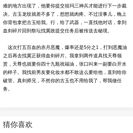
难的地方出现了，他要你提交祖玛三神兵才能进行下一步裁
决。古玉龙纹就差不多了，想想就肉疼。不过没事儿，晚上
你背包拿把古玉给我。行，给了武器，一直找他对话，拿到
血剑碎片回到祭坛找冀政提交任务后被传送去秘境。
这次打五百血的赤月恶魔，爆率还是5分之1，打到恶魔油
之后再去找冀正获得血剑碎片。我拿到两件道具找天尊领
赏，天尊也就要你四十九瓶祝福油，张口叫来一副要白开水
的样子。我找前男友要化妆水都不敢这么要给他，直到给你
破管。真剑师兄，不然你的古玉也不用给我了，帮我做任
务。
猜你喜欢